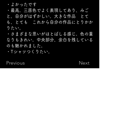
・よかったです
・最高。三原色でよく表現してあり、みご
と。自分がはずかしい。大きな作品 とて
も、とても これから自分の作品にとりかか
りたい。
・さまざまな思いがほとばしる感じ。色の重
なりもきれい。中央部分、余白を残している
のも魅かれました。
・Tシャツつくりたい。
Previous
Next
SAITOU MUSEUM
Ⓒ
住所
​：
三重県松阪市魚町1807-1
電話：0598-21-1111