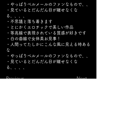
・やっぱりベルメールのファンなもので、、
・見ているとだんだん目が離せなくな
る、、、、
・不思議と落ち着きます
・とにかくエロチックで美しい作品
・等高線で表現されている質感が好きです
・白の曲線で女体美お見事！
・人間ってたしかにこんな風に見える時ある
な
・やっぱりベルメールのファンなもので、、
・見ているとだんだん目が離せなくな
る、、、、
Previous
Next
SAITOU MUSEUM
Ⓒ
住所
​：
三重県松阪市魚町1807-1
電話：0598-21-1111