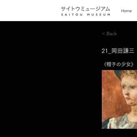
Home
< Back
21_岡田謙三
《帽子の少女》