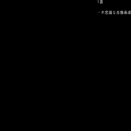
1票
・不思議な肖像画