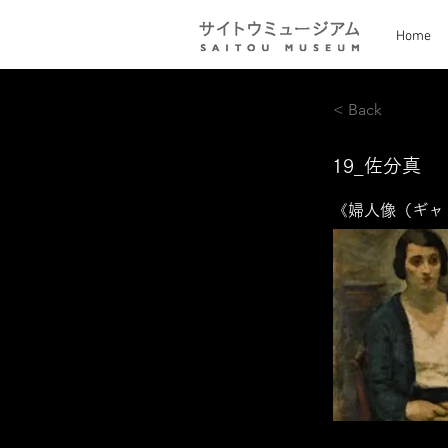
Home
< Back
19_佐分真
《婦人像（ギャ