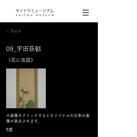
< Back
09_宇田荻邨
《花に虫図》
※画像をクリックするとオリジナルの比率の画
像が表示されます。
8票