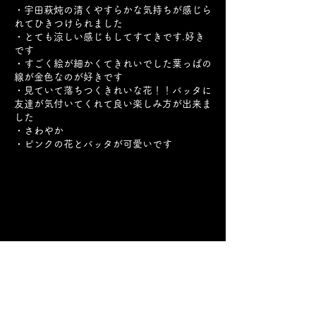
・宇田萩炖の清くやすらかな気持ちが感じら
れてひきつけられました
・とても涼しい感じもしてすてきです.好き
です
・すごく絵が細かくてきれいでした葉っぱの
線が金色なのが好きです
・見ていて落ちつくきれいな花！！バッタに
友達が気付いてくれて良い楽しみ方が出来ま
した
・さわやか
・ピンクの花とバッタが可愛いです
Previous
Next