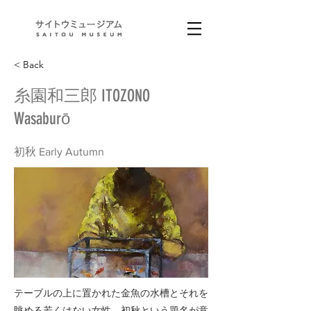
< Back
糸園和三郎 ITOZONO
Wasaburō
初秋 Early Autumn
テーブルの上に置かれた金魚の水槽とそれを
眺める若くはない女性。初秋という題名が意