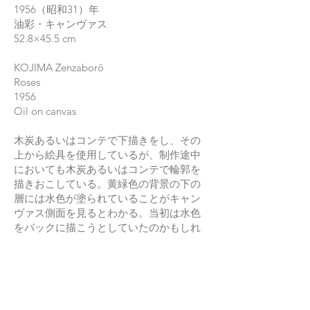
1956（昭和31）年
油彩・キャンヴァス
52.8×45.5 cm
KOJIMA Zenzaborō
Roses
1956
Oil on canvas
木炭あるいはコンテで下描きをし、その
上から絵具を使用しているが、制作途中
においても木炭あるいはコンテで輪郭を
描きおこしている。黄緑色の背景の下の
層には水色が塗られていることがキャン
ヴァス側面を見るとわかる。当初は水色
をバックに描こうとしていたのかもしれ
ない。背景は黄色と黄緑、花瓶の敷物は
黄色に茶色といった具合に、近似する色
彩を使うことで統一感と鮮やかさを獲得
し、さらに輪郭線を所々効果的に入れる
ことで視認性を高めている。