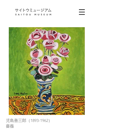
児島善三郎（1893-1962）
薔薇