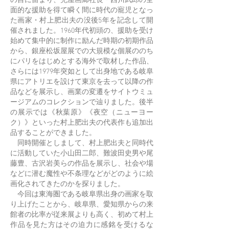
の目に留まり、兜屋画廊社長・西川武郎の全
面的な援助を得て瞬く間に時代の寵児となっ
た画家・村上肥出夫の没後5年を記念して開
催されました。1960年代初頭の、援助を受け
始めて集中的に制作に励んだ時期の初期作品
から、銀座松坂屋展での大規模な個展ののち
にパリをはじめとする海外で取材した作品、
さらには1979年突如として出身地である岐阜
県にアトリエを設けて東京を去って以降の作
品などを展示し、画業の変遷をサイトウミュ
ージアムのコレクションで辿りました。後半
の展示では《秋葉原》《夜空（ニューヨー
ク）》といった村上肥出夫の代表作も追加出
品することができました。
同時開催としまして、村上肥出夫と同時代
に活動していた小山田二郎、難波田史男や尾
藤豊、古沢岩美らの作品を展示し、社会や場
などに潜む魔性や不条理などがどのように絵
画化されてきたのかを探りました。
今回は東海圏である岐阜県出身の画家を取
り上げたことから、岐阜県、愛知県からの来
館者の比率が従来展よりも高く、初めて村上
作品を見た方はその迫力に感銘を受けるな