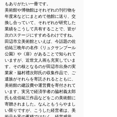
もありがたい一冊です。
美術館や博物館はそれぞれの刊行物を
年度末などにまとめて他館に送り、交
換し合っていて、それぞれが研究した
業績をこうして共有することで、皆が
次のステージにすすめるわけですね。
田辺市立美術館といえば、今話題の佐
伯祐三晩年の名作《リュクサンブール
公園》や《扉》があることで知られて
いますが、近世文人画も充実していま
す。その核となるのが田辺市出身の実
業家・脇村禮次郎氏の収集作品で、ご
遺族がそれらを寄託されるとともに、
美術館の建設費や運営費を寄付されて
います。実兄で経済学者の脇村義太郎
氏も佐伯祐三作品などをこの美術館に
寄贈されました。なんともうらやまし
い限りですが、こうした経営者は、美
術品を富の蓄積ではなく、経営感覚