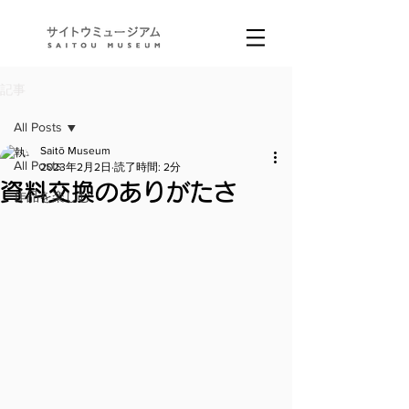
記事
All Posts
Saitō Museum
All Posts
2023年2月2日
読了時間: 2分
資料交換のありがたさ
作品を楽しむ